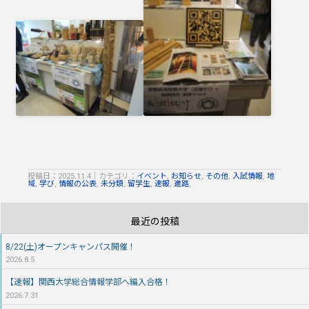
投稿日：2025.11.4
｜
カテゴリ：
イベント
,
お知らせ
,
その他
,
入試情報
,
地
域
,
学び
,
情報の公表
,
未分類
,
留学生
,
速報
,
進路
,
最近の投稿
8/22(土)オープンキャンパス開催！
2026.8.5
【速報】関西大学総合情報学部へ編入合格！
2026.7.31