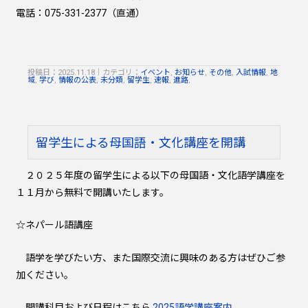
電話：075-331-2377（直通）
投稿日：2025.11.18
｜
カテゴリ：
イベント
,
お知らせ
,
その他
,
入試情報
,
地
域
,
学び
,
情報の公表
,
未分類
,
留学生
,
速報
,
進路
,
留学生による母国語・文化講座を開講
２０２５年度の留学生による以下の母国語・文化語学講座を
１１月から無料で開講いたします。
☆ネパール語講座
語学を学びたい方、また国際交流に興味のある方はぜひご参
加ください。
開講科目および日程はこちら
2025語学講座案内