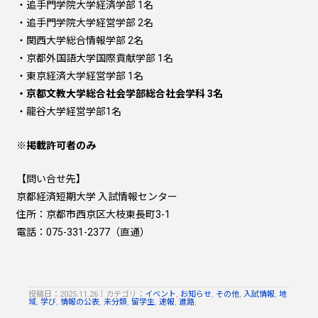
・追手門学院大学経済学部 1名
・追手門学院大学経営学部 2名
・関西大学総合情報学部 2名
・京都外国語大学国際貢献学部 1名
・東京経済大学経営学部 1名
・京都文教大学総合社会学部総合社会学科 3名
・龍谷大学経営学部1名
※掲載許可者のみ
【問い合せ先】
京都経済短期大学 入試情報センター
住所：京都市西京区大枝東長町3-1
電話：075-331-2377（直通）
投稿日：2025.11.26
｜
カテゴリ：
イベント
,
お知らせ
,
その他
,
入試情報
,
地
域
,
学び
,
情報の公表
,
未分類
,
留学生
,
速報
,
進路
,