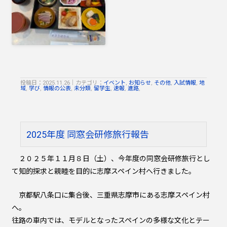
投稿日：2025.11.26
｜
カテゴリ：
イベント
,
お知らせ
,
その他
,
入試情報
,
地
域
,
学び
,
情報の公表
,
未分類
,
留学生
,
速報
,
進路
,
2025年度 同窓会研修旅行報告
２０２５年１１月８日（土）、今年度の同窓会研修旅行とし
て知的探求と親睦を目的に志摩スペイン村へ行きました。
京都駅八条口に集合後、三重県志摩市にある志摩スペイン村
へ。
往路の車内では、モデルとなったスペインの多様な文化とテー