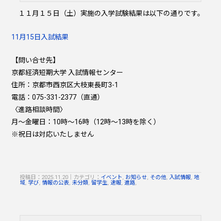
１１月１５日（土）実施の入学試験結果は以下の通りです。
11月15日入試結果
【問い合せ先】
京都経済短期大学 入試情報センター
住所：京都市西京区大枝東長町3-1
電話：075-331-2377（直通）
〈進路相談時間〉
月～金曜日：10時～16時（12時～13時を除く）
※祝日は対応いたしません
投稿日：2025.11.20
｜
カテゴリ：
イベント
,
お知らせ
,
その他
,
入試情報
,
地
域
,
学び
,
情報の公表
,
未分類
,
留学生
,
速報
,
進路
,