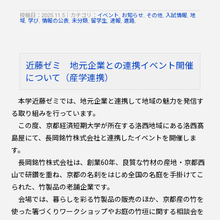
投稿日：2025.11.5
｜
カテゴリ：
イベント
,
お知らせ
,
その他
,
入試情報
,
地
域
,
学び
,
情報の公表
,
未分類
,
留学生
,
速報
,
進路
,
近藤ゼミ 地元企業との連携イベント開催
について（産学連携）
本学近藤ゼミでは、地元企業と連携して地域の魅力を発信す
る取り組みを行っています。
この度、京都経済短期大学が所在する洛西地域にある洛西髙
島屋にて、長岡銘竹株式会社と連携したイベントを開催しま
す。
長岡銘竹株式会社は、創業60年、良質な竹材の産地・京都西
山で研鑽を重ね、京都の名刹をはじめ全国の名庭を手掛けてこ
られた、竹製品の老舗企業です。
会場では、暮らしを彩る竹製品の販売のほか、京都産の竹を
使った箸づくりワークショップやお庭の竹垣に関する相談会を