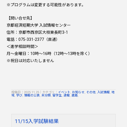
※プログラムは変更する可能性があります。
【問い合せ先】
京都経済短期大学 入試情報センター
住所：京都市西京区大枝東長町3-1
電話：075-331-2377（直通）
＜進学相談時間＞
月～金曜日：10時～16時（12時～13時を除く）
※祝日は対応いたしません
投稿日：2025.11.25
｜
カテゴリ：
イベント
,
お知らせ
,
その他
,
入試情報
,
地
域
,
学び
,
情報の公表
,
未分類
,
留学生
,
速報
,
進路
,
11/15入学試験結果