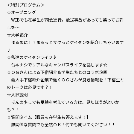
＜特別プログラム＞
☆オープニング
WEBでも在学生が司会進行。放送事故があっても笑ってお許
しを～
☆大学紹介
ゆるめに！？まるっとサクっとケイタンを紹介しちゃいます
♪
☆私達のケイタンライフ♪
台本ナシでリアルなキャンパスライフを話します☆
☆ＯＧさんによる下宿紹介＆学生たちとのコラボ企画
最大手下宿紹介企業で働くＯＧさんが良き情報を！下宿生と
のトークは必見です？！
☆入試説明
ほんの少しでも受験を考えている方は、見たほうがよいか
も？！
☆質問タイム【職員も在学生も答えます！】
無関係な質問でも全然ＯＫ！何でも聞いてください！！