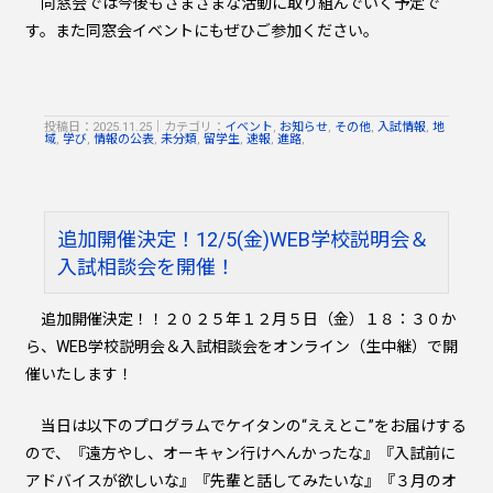
同窓会では今後もさまざまな活動に取り組んでいく予定で
す。また同窓会イベントにもぜひご参加ください。
投稿日：2025.11.25
｜
カテゴリ：
イベント
,
お知らせ
,
その他
,
入試情報
,
地
域
,
学び
,
情報の公表
,
未分類
,
留学生
,
速報
,
進路
,
追加開催決定！12/5(金)WEB学校説明会＆
入試相談会を開催！
追加開催決定！！２０２５年１２月５日（金）１８：３０か
ら、WEB学校説明会＆入試相談会をオンライン（生中継）で開
催いたします！
当日は以下のプログラムでケイタンの“ええとこ”をお届けする
ので、『遠方やし、オーキャン行けへんかったな』『入試前に
アドバイスが欲しいな』『先輩と話してみたいな』『３月のオ