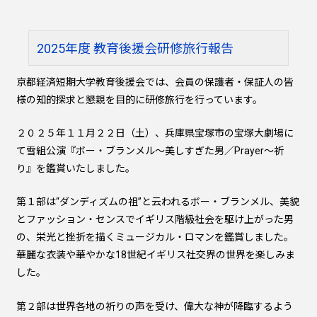
2025年度 教育後援会研修旅行報告
京都経済短期大学教育後援会では、会員の保護者・保証人の皆
様の知的探求と懇親を目的に研修旅行を行っています。
２０２５年１１月２２日（土）、兵庫県宝塚市の宝塚大劇場に
て雪組公演『ボー・ブランメル～美しすぎた男／Prayer～祈
り』を鑑賞いたしました。
第１部は“ダンディズムの祖”と云われるボー・ブランメル、美貌
とファッション・センスでイギリス階級社会を駆け上がった男
の、栄光と挫折を描くミュージカル・ロマンを鑑賞しました。
華麗な衣装や華やかな18世紀イギリス社交界の世界を楽しみま
した。
第２部は世界各地の祈りの声を受け、偉大な神が降臨するよう