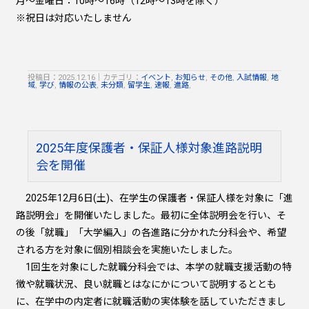
月～金曜日：10時～16時（12時～13時を除く）
※祝日は対応いたしません
投稿日：2025.12.16
｜
カテゴリ：
イベント
,
お知らせ
,
その他
,
入試情報
,
地
域
,
学び
,
情報の公表
,
未分類
,
留学生
,
速報
,
進路
,
2025年度保護者・保証人様対象進路説明
会を開催
2025年12月6日(土)、在学生の保護者・保証人様を対象に「進
路説明会」を開催いたしました。最初に全体説明会を行い、そ
の後「就職」「大学編入」の各進路に分かれた分科会や、希望
される方を対象に個別相談会を実施いたしました。
1回生を対象にした就職分科会では、本学の就職支援活動の特
徴や就職状況、良い就職とはなにかについて説明するととも
に、在学中の内定者に就職活動の実体験を話していただきまし