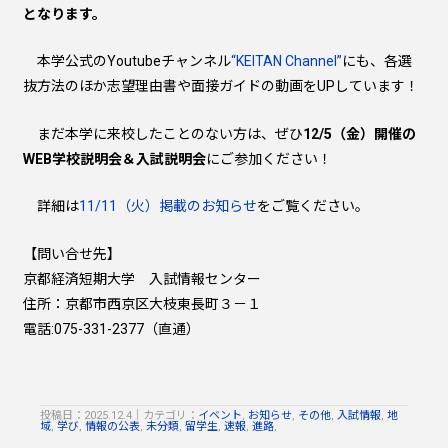
となります。
本学公式のYoutubeチャンネル
“KEITAN Channel”
にも、各選
抜方法のほか志望理由書や面接ガイドの動画をUPしています！
まだ本学に来校したことのない方は、ぜひ
12/5（金）開催の
WEB学校説明会＆入試説明会
にご参加ください！
詳細は
11/11（火）掲載のお知らせ
をご覧ください。
【問い合せ先】
京都経済短期大学 入試情報センター
住所：京都市西京区大枝東長町３－１
電話:075-331-2377（直通）
投稿日：2025.12.4
｜
カテゴリ：
イベント
,
お知らせ
,
その他
,
入試情報
,
地
域
,
学び
,
情報の公表
,
未分類
,
留学生
,
速報
,
進路
,