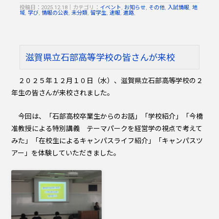
投稿日：2025.12.18
｜
カテゴリ：
イベント
,
お知らせ
,
その他
,
入試情報
,
地
域
,
学び
,
情報の公表
,
未分類
,
留学生
,
速報
,
進路
,
滋賀県立石部高等学校の皆さんが来校
２０２５年１２月１０日（水）、滋賀県立石部高等学校の２
年生の皆さんが来校されました。
今回は、「石部高校卒業生からのお話」「学校紹介」「今橋
准教授による特別講義 テーマパークを経営学の視点で考えて
みた」「在校生によるキャンパスライフ紹介」「キャンパスツ
アー」を体験していただきました。