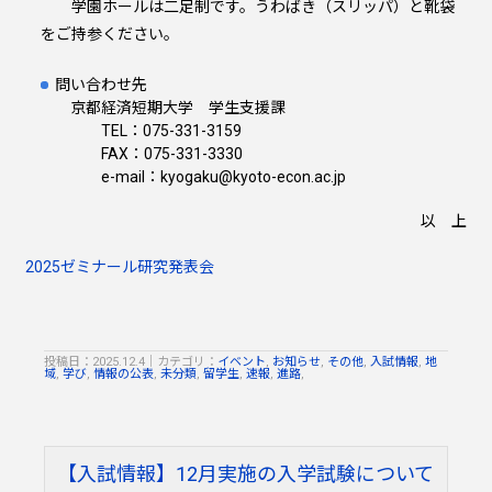
学園ホールは二足制です。うわばき（スリッパ）と靴袋
をご持参ください。
問い合わせ先
京都経済短期大学 学生支援課
TEL：075-331-3159
FAX：075-331-3330
e-mail：kyogaku@kyoto-econ.ac.jp
以 上
2025ゼミナール研究発表会
投稿日：2025.12.4
｜
カテゴリ：
イベント
,
お知らせ
,
その他
,
入試情報
,
地
域
,
学び
,
情報の公表
,
未分類
,
留学生
,
速報
,
進路
,
【入試情報】12月実施の入学試験について