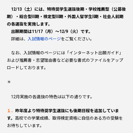
12/13（土）には、特待奨学生選抜後期・学校推薦型（公募後
期）・総合型Ⅲ期・検定型Ⅲ期・外国人留学生Ⅱ期・社会人前期
の各選抜を実施します。
出願期間は11/17（月）～12/9（火）です。
詳細は、
入試情報のページ
をご覧ください。
なお、入試情報のページには「インターネット出願ガイド」
および推薦書・志望理由書など必要な書式のファイルをアップ
ロードしております。
＊
12月実施の各選抜の特色は以下の通りです。
１．
昨年度より特待奨学生選抜にも後期日程を追加していま
す。
高校での学業成績、取得検定資格に自信のある方の受験を
お待ちしています。