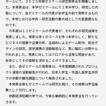
ホールにて、２０２５年度ゼミナール研究発表会を開催しまし
た。本発表会は、本学ゼミナールにて１年半学び、研究した内
容について、各ゼミナールの代表が全学生の前で発表するもの
で、本学における学術・研究活動の集大成として大変重要なも
のです。
今年度は１２ゼミナールの代表者が、それぞれの研究成果を
発表しました。発表は多くのコースを持つ本学らしく、新たな
ビジネスの提案や企業分析、生成AIによるゲーム制作、総合デ
ザインの研究、産学連携の活動報告など、実に幅広い分野から
行われました。発表に対してはフロアから活発な質疑があり、
全体としてその理解を深めることができました。
また、各ゼミナールの発表後は、今年度開講されたプロジェ
クト演習の活動報告が行われ、日本人学生・外国人留学生共同
での京都の観光調査について報告されました。
本発表会後もゼミナールでは研究を続け、その成果は学生論
集として刊行します。
京都経済短期大学では、今後も継続的に本発表会を行ってい
きます。