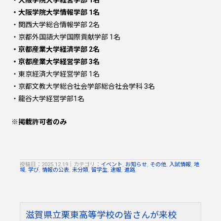
・大阪学院大学情報学部 1名
・関西大学総合情報学部 2名
・京都外国語大学国際貢献学部 1名
・京都産業大学経済学部 2名
・京都産業大学経営学部 3名
・東京経済大学経営学部 1名
・京都文教大学総合社会学部総合社会学科 3名
・龍谷大学経営学部1名
※掲載許可者のみ
投稿日：2025.12.19
｜
カテゴリ：
イベント
,
お知らせ
,
その他
,
入試情報
,
地
域
,
学び
,
情報の公表
,
未分類
,
留学生
,
速報
,
進路
,
滋賀県立栗東高等学校の皆さんが来校