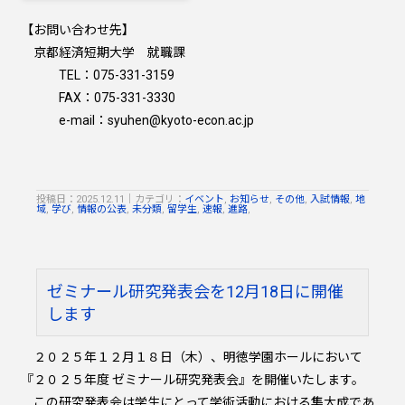
【お問い合わせ先】
京都経済短期大学 就職課
TEL：075-331-3159
FAX：075-331-3330
e-mail：syuhen@kyoto-econ.ac.jp
投稿日：2025.12.11
｜
カテゴリ：
イベント
,
お知らせ
,
その他
,
入試情報
,
地
域
,
学び
,
情報の公表
,
未分類
,
留学生
,
速報
,
進路
,
ゼミナール研究発表会を12月18日に開催
します
２０２５年１２月１８日（木）、明徳学園ホールにおいて
『２０２５年度 ゼミナール研究発表会』を開催いたします。
この研究発表会は学生にとって学術活動における集大成であ