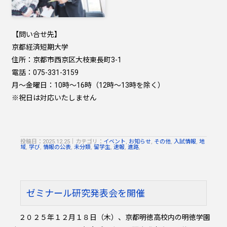
【問い合せ先】
京都経済短期大学
住所：京都市西京区大枝東長町3-1
電話：075-331-3159
月～金曜日：10時～16時（12時～13時を除く）
※祝日は対応いたしません
投稿日：2025.12.25
｜
カテゴリ：
イベント
,
お知らせ
,
その他
,
入試情報
,
地
域
,
学び
,
情報の公表
,
未分類
,
留学生
,
速報
,
進路
,
ゼミナール研究発表会を開催
２０２５年１２月１８日（木）、京都明徳高校内の明徳学園