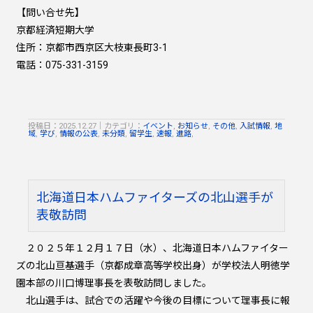
【問い合せ先】
京都経済短期大学
住所：京都市西京区大枝東長町3-1
電話：075-331-3159
投稿日：2025.12.27
｜
カテゴリ：
イベント
,
お知らせ
,
その他
,
入試情報
,
地
域
,
学び
,
情報の公表
,
未分類
,
留学生
,
速報
,
進路
,
北海道日本ハムファイターズの北山選手が
表敬訪問
２０２５年１２月１７日（水）、北海道日本ハムファイター
ズの北山亘基選手（京都成章高等学校出身）が学校法人明徳学
園本部の川口博理事長を表敬訪問しました。
北山選手は、試合での活躍や今後の目標について理事長に報