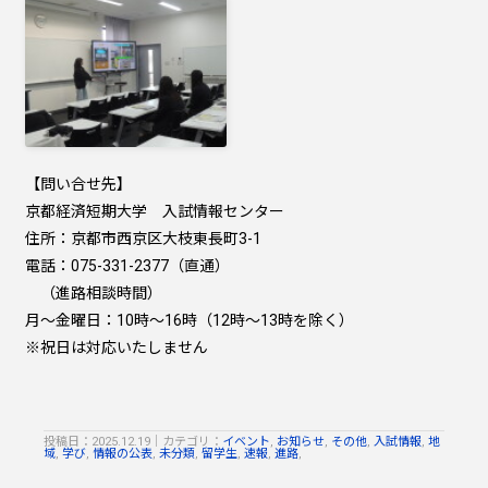
【問い合せ先】
京都経済短期大学 入試情報センター
住所：京都市西京区大枝東長町3-1
電話：075-331-2377（直通）
（進路相談時間）
月～金曜日：10時～16時（12時～13時を除く）
※祝日は対応いたしません
投稿日：2025.12.19
｜
カテゴリ：
イベント
,
お知らせ
,
その他
,
入試情報
,
地
域
,
学び
,
情報の公表
,
未分類
,
留学生
,
速報
,
進路
,