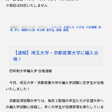
※祝日は対応いたしません
投稿日：2025.12.20
｜
カテゴリ：
イベント
,
お知らせ
,
その他
,
入試情報
,
地
域
,
学び
,
情報の公表
,
未分類
,
留学生
,
速報
,
進路
,
【速報】埼玉大学・京都産業大学に編入合
格！
四年制大学編入学 合格速報
今月、埼玉大学・京都産業大学の編入学試験に在学生が合格
いたしました！
京都経済短期大学では、毎年２割強の学生たちが志望大学へ
の編入学試験に挑戦し、多くの学生が目標実現を果たしていま