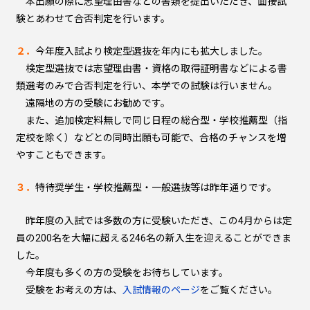
本出願の際に志望理由書などの書類を提出いただき、面接試
験とあわせて合否判定を行います。
２．
今年度入試より検定型選抜を年内にも拡大しました。
検定型選抜では志望理由書・資格の取得証明書などによる書
類選考のみで合否判定を行い、本学での試験は行いません。
遠隔地の方の受験にお勧めです。
また、追加検定料無しで同じ日程の総合型・学校推薦型（指
定校を除く）などとの同時出願も可能で、合格のチャンスを増
やすこともできます。
３．
特待奨学生・学校推薦型・一般選抜等は昨年通りです。
昨年度の入試では多数の方に受験いただき、この4月からは定
員の200名を大幅に超える246名の新入生を迎えることができま
した。
今年度も多くの方の受験をお待ちしています。
受験をお考えの方は、
入試情報のページ
をご覧ください。