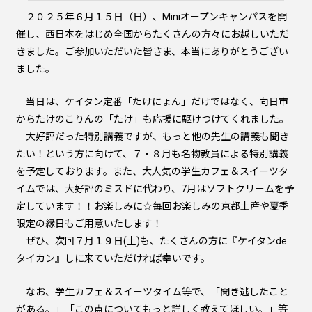
２０２５年６月１５日（日）、Miniオープンキャンパスを開
催し、西日本をはじめ全国からたくさんの方々にお越しいただ
きました。ご参加いただいた皆さま、本当にありがとうござい
ました。
当日は、ケイタン定番「たけにょん」だけではなく、向日市
からたけのこりんの「たけ」も応援に駆けつけてくれました。
大好評だった特別講義ですが、もっと他の先生の講義も聞き
たい！という方に向けて、７・８月も名物教員による特別講義
を予定しております。また、大人気の学生カフェ＆スイーツタ
イムでは、大好評のミスドに代わり、7月はソフトクリームを予
定しています！！お楽しみに☆毎回お楽しみの京都土産や夏季
限定の縁日もご用意いたします！
ぜひ、次回７月１９日(土)も、たくさんの方に『ケイタンde
タイカン』しに来ていただければ幸いです。
なお、学生カフェ＆スイーツタイム等で、「聞き逃したこと
がある。」「この点についてもっと詳しく教えてほしい。」等