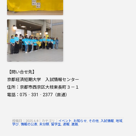
【問い合せ先】
京都経済短期大学 入試情報センター
住所：京都市西京区大枝東長町３－１
電話：075‐331‐2377（直通）
投稿日：2025.6.8
｜
カテゴリ：
イベント
,
お知らせ
,
その他
,
入試情報
,
地域
,
学び
,
情報の公表
,
未分類
,
留学生
,
速報
,
進路
,