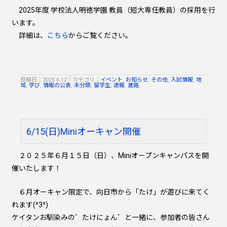
2025年度 学校法人明徳学園 教員（短大専任教員）の採用を行
います。
詳細は、
こちら
からご覧ください。
投稿日：2025.6.12
｜
カテゴリ：
イベント
,
お知らせ
,
その他
,
入試情報
,
地
域
,
学び
,
情報の公表
,
未分類
,
留学生
,
速報
,
進路
,
6/15(日)Miniオーキャン開催
２０２５年６月１５日（日）、Miniオープンキャンパスを開
催いたします！
６月オーキャン限定で、向日市から「たけ」が遊びに来てく
れます(^3^)
ケイタンお馴染みの゛たけにょん゛と一緒に、参加者の皆さん