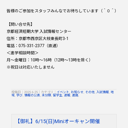
皆様のご参加をスタッフみんなでお待ちしています（＾０＾）
【問い合せ先】
京都経済短期大学 入試情報センター
住所：京都市西京区大枝東長町3-1
電話：075-331-2377（直通）
＜進学相談時間＞
月～金曜日：10時～16時（12時～13時を除く）
※祝日は対応いたしません
投稿日：2025.6.25
｜
カテゴリ：
イベント
,
お知らせ
,
その他
,
入試情報
,
地
域
,
学び
,
情報の公表
,
未分類
,
留学生
,
速報
,
進路
,
【御礼】6/15(日)Miniオーキャン開催