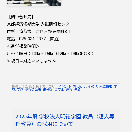
【問い合せ先】
京都経済短期大学 入試情報センター
住所：京都市西京区大枝東長町3-1
電話：075-331-2377（直通）
＜進学相談時間＞
月～金曜日：10時～16時（12時～13時を除く）
※祝日は対応いたしません
投稿日：2025.6.16
｜
カテゴリ：
イベント
,
お知らせ
,
その他
,
入試情報
,
地
域
,
学び
,
情報の公表
,
未分類
,
留学生
,
速報
,
進路
,
2025年度 学校法人明徳学園 教員（短大専
任教員）の採用について