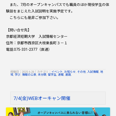
また、7月のオープンキャンパスでも職員のほか現役学生の体
験談をまじえた入試説明を実施予定です。
こちらにも是非ご参加下さい。
【問い合せ先】
京都経済短期大学 入試情報センター
住所：京都市西京区大枝東長町３－１
電話:075-331-2377（直通）
投稿日：2025.6.26
｜
カテゴリ：
イベント
,
お知らせ
,
その他
,
入試情報
,
地
域
,
学び
,
情報の公表
,
未分類
,
留学生
,
速報
,
進路
,
7/4(金)WEBオーキャン開催