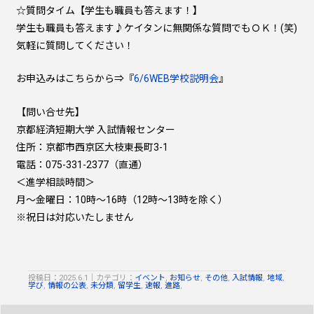
☆質問タイム【学生も職員も答えます！】
学生も職員も答えます♪ケイタンに無関係な質問でもＯＫ！(笑)
気軽に質問してください！
お申込みはこちらから⇒『
6/6WEB学校説明会
』
【問い合せ先】
京都経済短期大学 入試情報センター
住所：京都市西京区大枝東長町3-1
電話：075-331-2377（直通）
＜進学相談時間＞
月～金曜日：10時～16時（12時～13時を除く）
※祝日は対応いたしません
投稿日：2025.6.1
｜
カテゴリ：
イベント
,
お知らせ
,
その他
,
入試情報
,
地域
,
学び
,
情報の公表
,
未分類
,
留学生
,
速報
,
進路
,