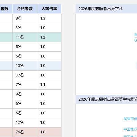
験者数
合格者数
入試倍率
2026年度志願者出身学科
8名
1.3
3名
1.0
11名
1.2
5名
1.0
5名
1.0
10名
1.0
37名
1.0
7名
1.1
9名
1.0
2026年度志願者出身高等学校所
6名
1.0
5名
1.0
12名
1.0
76名
1.0