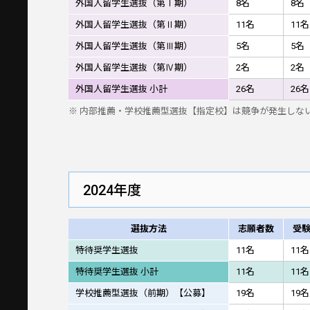
外国人留学生選抜（第Ⅰ期）
8名
8名
外国人留学生選抜（第Ⅱ期）
11名
11名
外国人留学生選抜（第Ⅲ期）
5名
5名
外国人留学生選抜（第Ⅳ期）
2名
2名
外国人留学生選抜 小計
26名
26名
※ 内部推薦・学校推薦型選抜【指定校】は競争が発生しな
2024年度
選抜方法
志願者数
受
特待奨学生選抜
11名
11名
特待奨学生選抜 小計
11名
11名
学校推薦型選抜（前期）【公募】
19名
19名