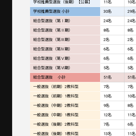
学校推薦型選抜（後期）【公募】
11名
10名
学校推薦型選抜 小計
30名
29名
総合型選抜（第Ⅰ期）
24名
24名
総合型選抜（第Ⅱ期）
8名
8名
総合型選抜（第Ⅲ期）
2名
2名
総合型選抜（第Ⅳ期）
6名
6名
総合型選抜（第Ⅴ期）
6名
6名
総合型選抜（第Ⅵ期）
5名
5名
総合型選抜 小計
51名
51名
一般選抜（前期）2教科型
7名
7名
一般選抜（前期）1教科型
10名
10名
一般選抜（中期）2教科型
9名
8名
一般選抜（中期）1教科型
12名
11名
一般選抜（後期）2教科型
7名
6名
一般選抜（後期）1教科型
13名
11名