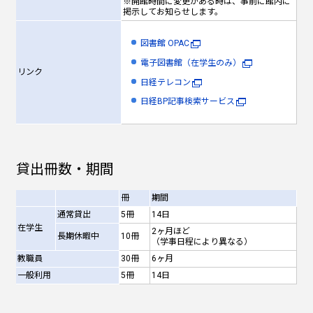
※開館時間に変更がある時は、事前に館内に
掲示してお知らせします。
図書館 OPAC
電子図書館（在学生のみ）
リンク
日経テレコン
日経BP記事検索サービス
貸出冊数・期間
冊
期間
通常貸出
5冊
14日
在学生
2ヶ月ほど
長期休暇中
10冊
（学事日程により異なる）
教職員
30冊
6ヶ月
一般利用
5冊
14日