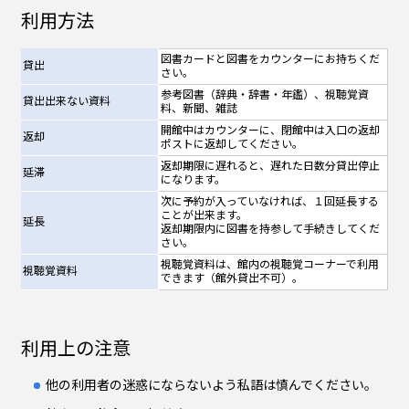
利用方法
図書カードと図書をカウンターにお持ちくだ
貸出
さい。
参考図書（辞典・辞書・年鑑）、視聴覚資
貸出出来ない資料
料、新聞、雑誌
開館中はカウンターに、閉館中は入口の返却
返却
ポストに返却してください。
返却期限に遅れると、遅れた日数分貸出停止
延滞
になります。
次に予約が入っていなければ、１回延長する
ことが出来ます。
延長
返却期限内に図書を持参して手続きしてくだ
さい。
視聴覚資料は、館内の視聴覚コーナーで利用
視聴覚資料
できます（館外貸出不可）。
利用上の注意
他の利用者の迷惑にならないよう私語は慎んでください。