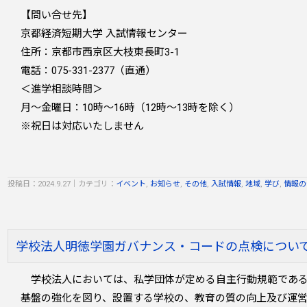
【問い合せ先】
京都経済短期大学 入試情報センター
住所：京都市西京区大枝東長町3-1
電話：075-331-2377（直通）
＜進学相談時間＞
月～金曜日：10時～16時（12時～13時を除く）
※祝日は対応いたしません
投稿日：2024.9.27
｜
カテゴリ：
イベント
,
お知らせ
,
その他
,
入試情報
,
地域
,
学び
,
情報の
学校法人明徳学園ガバナンス・コードの点検につい
学校法人においては、私学団体が定める自主行動規範である
基盤の強化を図り、設置する学校の、教育の質の向上及び運