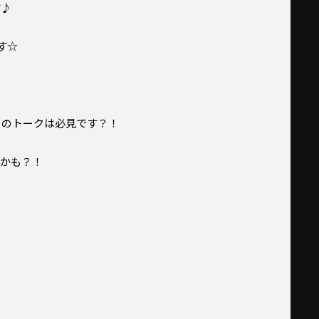
す♪
す☆
！
のトークは必見です？！
かも？！