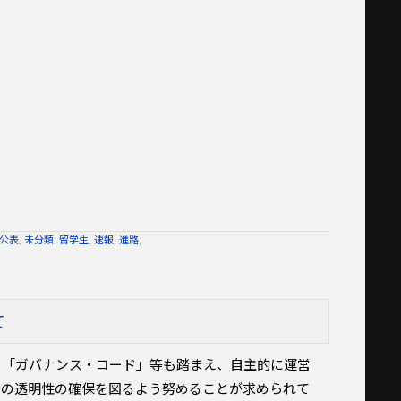
公表
,
未分類
,
留学生
,
速報
,
進路
,
て
「ガバナンス・コード」等も踏まえ、自主的に運営
営の透明性の確保を図るよう努めることが求められて