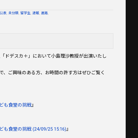
公表
,
未分類
,
留学生
,
速報
,
進路
,
「ドデスカ＋」において小島理沙教授が出演いたし
ので、ご興味のある方、お時間の許す方はぜひご覧く
子ども食堂の挑戦
』
挑戦 (24/09/25 15:16)
』