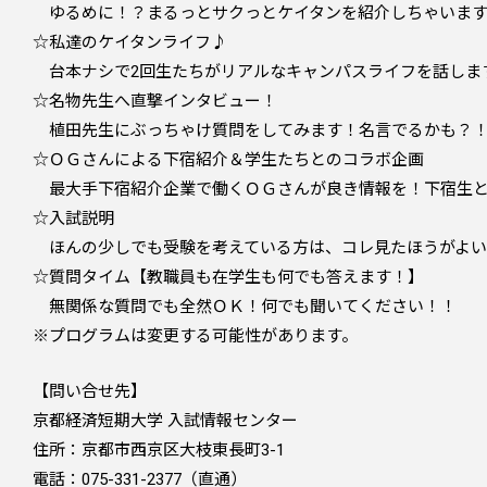
ゆるめに！？まるっとサクっとケイタンを紹介しちゃいま
☆私達のケイタンライフ♪
台本ナシで2回生たちがリアルなキャンパスライフを話しま
☆名物先生へ直撃インタビュー！
植田先生にぶっちゃけ質問をしてみます！名言でるかも？
☆ＯＧさんによる下宿紹介＆学生たちとのコラボ企画
最大手下宿紹介企業で働くＯＧさんが良き情報を！下宿生と
☆入試説明
ほんの少しでも受験を考えている方は、コレ見たほうがよい
☆質問タイム【教職員も在学生も何でも答えます！】
無関係な質問でも全然ＯＫ！何でも聞いてください！！
※プログラムは変更する可能性があります。
【問い合せ先】
京都経済短期大学 入試情報センター
住所：京都市西京区大枝東長町3-1
電話：075-331-2377（直通）