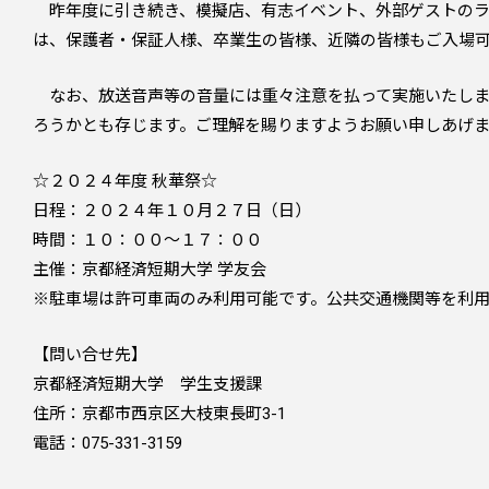
昨年度に引き続き、模擬店、有志イベント、外部ゲストのラ
は、保護者・保証人様、卒業生の皆様、近隣の皆様もご入場
なお、放送音声等の音量には重々注意を払って実施いたしま
ろうかとも存じます。ご理解を賜りますようお願い申しあげ
☆２０２４年度 秋華祭☆
日程：２０２４年１０月２７日（日）
時間：１０：００～１７：００
主催：京都経済短期大学 学友会
※駐車場は許可車両のみ利用可能です。公共交通機関等を利
【問い合せ先】
京都経済短期大学 学生支援課
住所：京都市西京区大枝東長町3-1
電話：075-331-3159