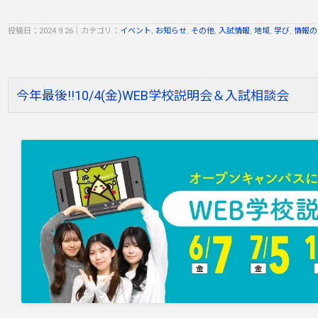
投稿日：2024.9.26
｜
カテゴリ：
イベント
,
お知らせ
,
その他
,
入試情報
,
地域
,
学び
,
情報の
今年最後!!10/4(金)WEB学校説明会＆入試相談会