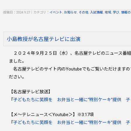
投稿日：2024.9.27
｜
カテゴリ：
イベント
,
お知らせ
,
その他
,
入試情報
,
地域
,
学び
,
情報の
小島教授が名古屋テレビに出演
２０２４年９月２５日（水）、名古屋テレビのニュース番組
ました。
名古屋テレビのサイト内のYoutubeでもご覧いただけます
ださい。
【名古屋テレビ放送】
『
子どもたちに笑顔を お弁当と一緒に“特別ケーキ”提供 
【メ〜テレニュース＜Youtube＞】※3:17頃
『
子どもたちに笑顔を お弁当と一緒に“特別ケーキ”提供 子ども食堂の