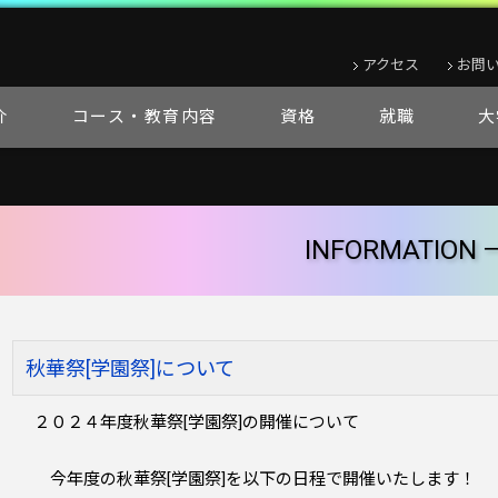
経済短期大学
アクセス
お問
介
コース・教育内容
資格
就職
大
INFORMATION 
秋華祭[学園祭]について
２０２４年度秋華祭[学園祭]の開催について
今年度の秋華祭[学園祭]を以下の日程で開催いたします！